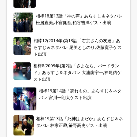
相棒18第13話「神の声」あらすじ＆ネタバレ
松居直美,小宮健吾,粕谷吉洋ゲスト出演
相棒12(2014年)第13話「右京さんの友達」あ
らすじ＆ネタバレ 尾美としのり,佐藤寛子ゲス
ト出演
相棒8(2009年)第2話「さよなら、バードラン
ド」あらすじ＆ネタバレ 大浦龍宇一,神尾佑ゲ
スト出演
相棒19第14話「忘れもの」あらすじ＆ネタ
バレ 宮川一朗太ゲスト出演
相棒19第13話「死神はまだか」あらすじ＆ネ
タバレ 林家正蔵,笹野高史ゲスト出演