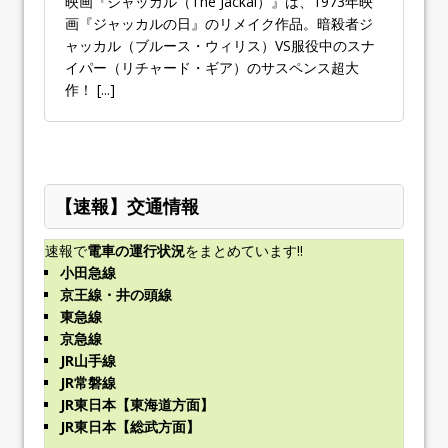
映画『ジャッカル（The Jackal）』は、1973年映
画『ジャッカルの日』のリメイク作品。暗殺者ジ
ャッカル（ブルース・ウィリス）VS服役中のスナ
イパー（リチャード・ギア）のサスペンス超大
作！
[...]
【速報】交通情報
速報で
電車の運行状況
をまとめています!!
小田急線
京王線・井の頭線
東急線
京急線
JR山手線
JR常磐線
JR東日本【東海道方面】
JR東日本【総武方面】