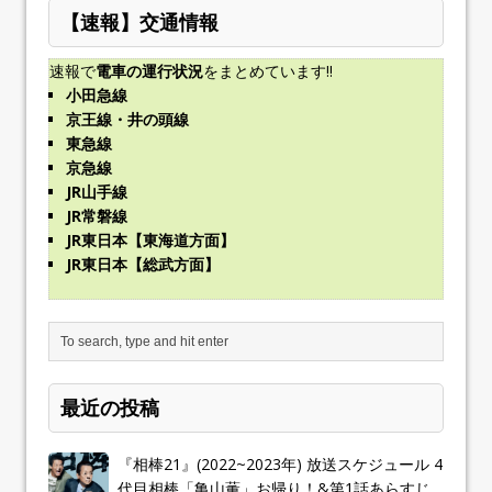
【速報】交通情報
速報で
電車の運行状況
をまとめています!!
小田急線
京王線・井の頭線
東急線
京急線
JR山手線
JR常磐線
JR東日本【東海道方面】
JR東日本【総武方面】
最近の投稿
『相棒21』(2022~2023年) 放送スケジュール 4
代目相棒「亀山薫」お帰り！&第1話あらすじ