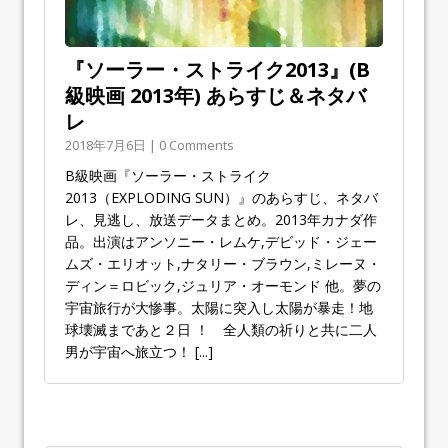
『ソーラー・ストライク2013』(B
級映画 2013年) あらすじ＆ネタバ
レ
2018年7月6日 | 0 Comments
B級映画『ソーラー・ストライク
2013（EXPLODING SUN）』のあらすじ、ネタバ
レ、見逃し、放送データまとめ。2013年カナダ作
品。出演はアンソニー・レムケ,デビッド・ジェー
ムズ・エリオット,ナタリー・ブラウン,ミレーヌ・
ディン＝ロビック,ジュリア・オーモンド 他。夢の
宇宙旅行が大惨事。太陽に突入し太陽が暴走！地
球壊滅まであと２日 ！ 全人類の祈りと共に二人
男が宇宙へ旅立つ！
[...]