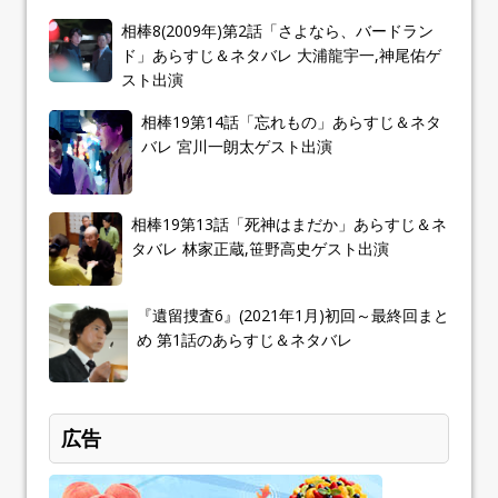
相棒8(2009年)第2話「さよなら、バードラン
ド」あらすじ＆ネタバレ 大浦龍宇一,神尾佑ゲ
スト出演
相棒19第14話「忘れもの」あらすじ＆ネタ
バレ 宮川一朗太ゲスト出演
相棒19第13話「死神はまだか」あらすじ＆ネ
タバレ 林家正蔵,笹野高史ゲスト出演
『遺留捜査6』(2021年1月)初回～最終回まと
め 第1話のあらすじ＆ネタバレ
広告